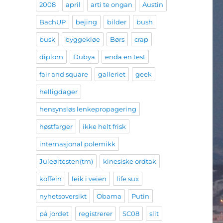
2008
april
arti te ongan
Austin
BachUP
bejing
bilder
bush
busk
byggekløe
Børs
crap
diplom
Dubya
enda en test
fair and square
galleriet
geek
helligdager
hensynsløs lenkepropagering
høstfarger
ikke helt frisk
internasjonal polemikk
Juleøltesten(tm)
kinesiske ordtak
koffein
leik i veien
life sux
nyhetsoversikt
Obama
Putin
på jordet
registrerer
SC08
slit