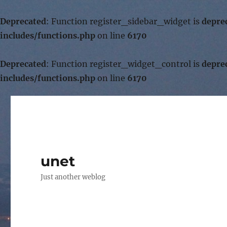
Deprecated
: Function register_sidebar_widget is
depre
includes/functions.php
on line
6170
Deprecated
: Function register_widget_control is
depre
includes/functions.php
on line
6170
unet
Just another weblog