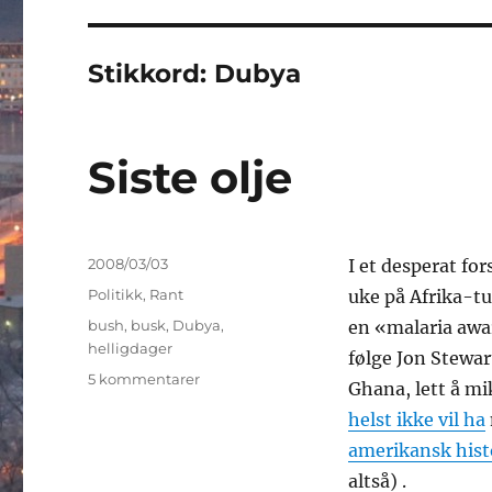
Stikkord:
Dubya
Siste olje
Publisert
2008/03/03
I et desperat fo
Kategorier
Politikk
,
Rant
uke på Afrika-tu
Stikkord
bush
,
busk
,
Dubya
,
en «malaria awar
helligdager
følge Jon Stewa
til
5 kommentarer
Ghana, lett å mi
Siste
helst ikke vil ha
olje
amerikansk hist
altså) .