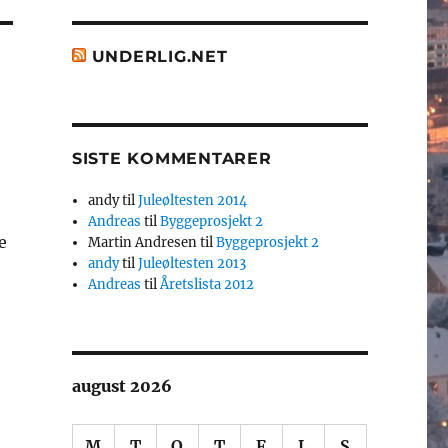
UNDERLIG.NET
SISTE KOMMENTARER
andy
til
Juleøltesten 2014
Andreas
til
Byggeprosjekt 2
e
Martin Andresen
til
Byggeprosjekt 2
andy
til
Juleøltesten 2013
Andreas
til
Åretslista 2012
august 2026
M
T
O
T
F
L
S