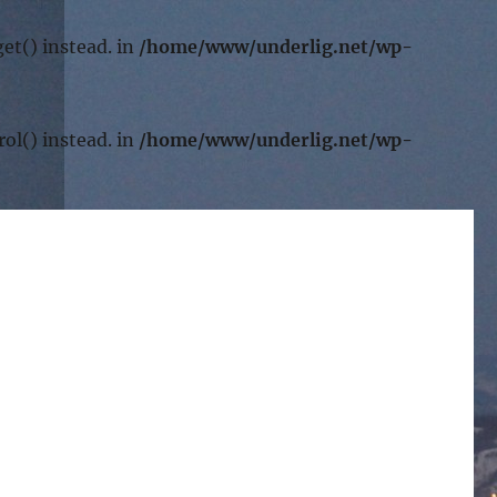
et() instead. in
/home/www/underlig.net/wp-
ol() instead. in
/home/www/underlig.net/wp-