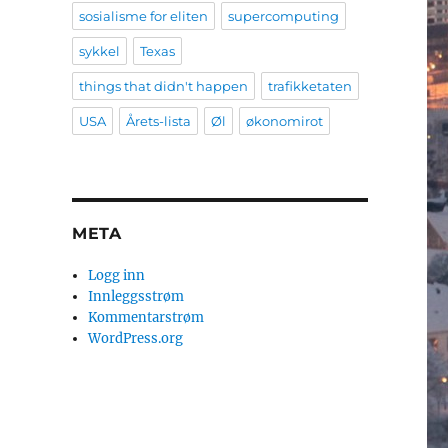
sosialisme for eliten
supercomputing
sykkel
Texas
things that didn't happen
trafikketaten
USA
Årets-lista
Øl
økonomirot
META
Logg inn
Innleggsstrøm
Kommentarstrøm
WordPress.org