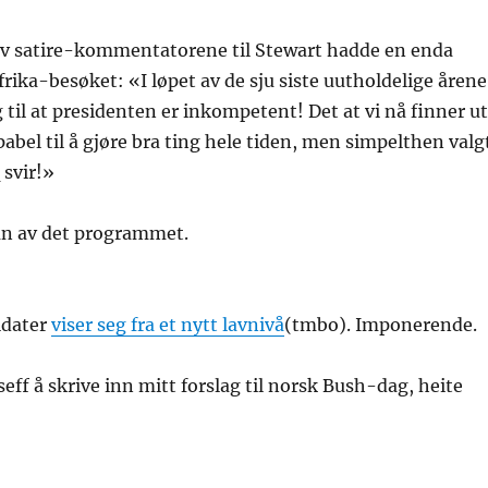
 av satire-kommentatorene til Stewart hadde en enda
frika-besøket: «I løpet av de sju siste uutholdelige årene
 til at presidenten er inkompetent! Det at vi nå finner ut
abel til å gjøre bra ting hele tiden, men simpelthen valg
 svir!»
fan av det programmet.
ldater
viser seg fra et nytt lavnivå
(tmbo). Imponerende.
eff å skrive inn mitt forslag til norsk Bush-dag, heite