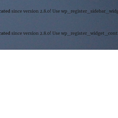
cated
since version 2.8.0! Use wp_register_sidebar_widg
cated
since version 2.8.0! Use wp_register_widget_contr