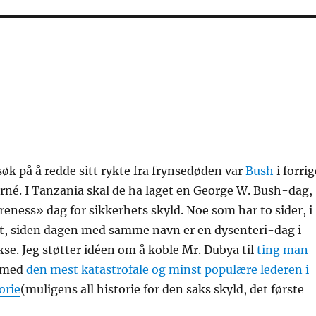
rsøk på å redde sitt rykte fra frynsedøden var
Bush
i forrig
rné. I Tanzania skal de ha laget en George W. Bush-dag,
eness» dag for sikkerhets skyld. Noe som har to sider, i
rt, siden dagen med samme navn er en dysenteri-dag i
kse. Jeg støtter idéen om å koble Mr. Dubya til
ting man
med
den mest katastrofale og minst populære lederen i
orie
(muligens all historie for den saks skyld, det første