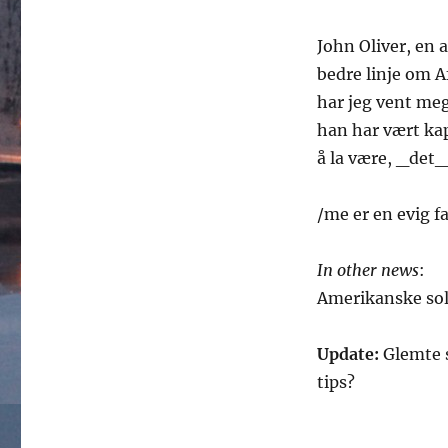
John Oliver, en
bedre linje om A
har jeg vent meg
han har vært kap
å la være, _det_
/me er en evig 
In other news
:
Amerikanske so
Update:
Glemte s
tips?