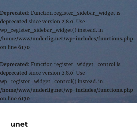
Deprecated
: Function register_sidebar_widget is
deprecated
since version 2.8.0! Use
wp_register_sidebar_widget() instead. in
/home/www/underlig.net/wp-includes/functions.php
on line
6170
Deprecated
: Function register_widget_control is
deprecated
since version 2.8.0! Use
wp_register_widget_control() instead. in
/home/www/underlig.net/wp-includes/functions.php
on line
6170
unet