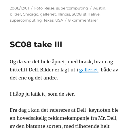
Publisert
Kategorier
Stikkord
2008/12/01
Foto
,
Reise
,
supercomputing
Austin
,
bilder
,
Chicago
,
galleriet
,
Illinois
,
SC08
,
still alive
,
til
supercomputing
,
Texas
,
USA
8 kommentarer
Bach
in
da
SC08 take III
hood
Og da var det hele åpnet, med brask, bram og
bittelitt Dell. Bilder er lagt ut i
galleriet
, både av
det ene og det andre.
I håop ju laiik it, som de sier.
Fra dag 1 kan det refereres at Dell-keynoten ble
en hovedsakelig reklamekampanje fra Mr. Dell,
av den blatante sorten, med tilhørende helt