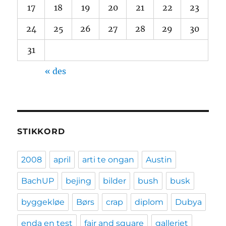
17
18
19
20
21
22
23
24
25
26
27
28
29
30
31
« des
STIKKORD
2008
april
arti te ongan
Austin
BachUP
bejing
bilder
bush
busk
byggekløe
Børs
crap
diplom
Dubya
enda en test
fair and square
galleriet