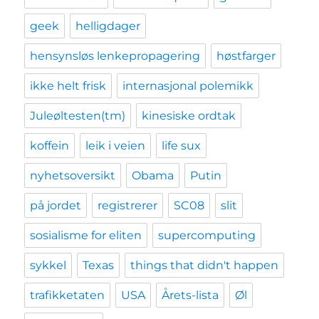
geek
helligdager
hensynsløs lenkepropagering
høstfarger
ikke helt frisk
internasjonal polemikk
Juleøltesten(tm)
kinesiske ordtak
koffein
leik i veien
life sux
nyhetsoversikt
Obama
Putin
på jordet
registrerer
SC08
slit
sosialisme for eliten
supercomputing
sykkel
Texas
things that didn't happen
trafikketaten
USA
Årets-lista
Øl