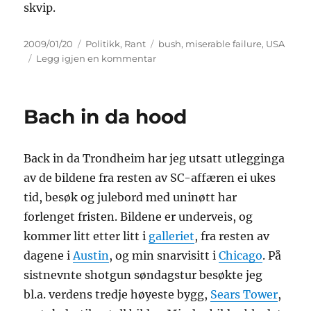
skvip.
Publisert
Kategorier
Stikkord
2009/01/20
Politikk
,
Rant
bush
,
miserable failure
,
USA
til
Legg igjen en kommentar
What
else
Bach in da hood
Back in da Trondheim har jeg utsatt utlegginga
av de bildene fra resten av SC-affæren ei ukes
tid, besøk og julebord med uninøtt har
forlenget fristen. Bildene er underveis, og
kommer litt etter litt i
galleriet
, fra resten av
dagene i
Austin
, og min snarvisitt i
Chicago
. På
sistnevnte shotgun søndagstur besøkte jeg
bl.a. verdens tredje høyeste bygg,
Sears Tower
,