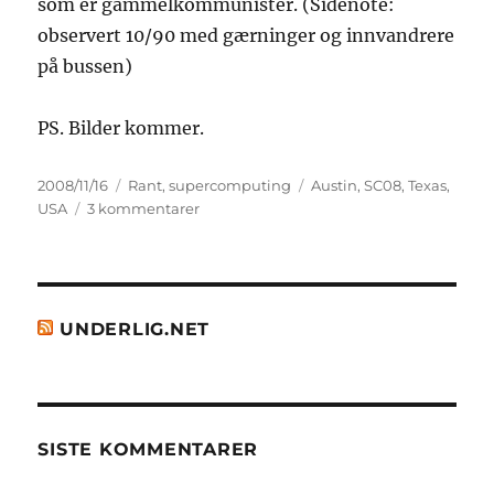
som er gammelkommunister. (Sidenote:
observert 10/90 med gærninger og innvandrere
på bussen)
PS. Bilder kommer.
Publisert
Kategorier
Stikkord
2008/11/16
Rant
,
supercomputing
Austin
,
SC08
,
Texas
,
til
USA
3 kommentarer
This
country
wasn’t
made
for
UNDERLIG.NET
walking
SISTE KOMMENTARER