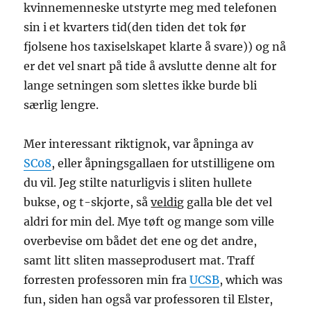
kvinnemenneske utstyrte meg med telefonen
sin i et kvarters tid(den tiden det tok før
fjolsene hos taxiselskapet klarte å svare)) og nå
er det vel snart på tide å avslutte denne alt for
lange setningen som slettes ikke burde bli
særlig lengre.
Mer interessant riktignok, var åpninga av
SC08
, eller åpningsgallaen for utstilligene om
du vil. Jeg stilte naturligvis i sliten hullete
bukse, og t-skjorte, så
veldig
galla ble det vel
aldri for min del. Mye tøft og mange som ville
overbevise om bådet det ene og det andre,
samt litt sliten masseprodusert mat. Traff
forresten professoren min fra
UCSB
, which was
fun, siden han også var professoren til Elster,