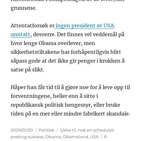
grunnene.
Attentatforsøk er
ingen president av USA
unntatt
, desverre. Det finnes vel veddemål på
hvor lenge Obama overlever, men
sikkerhetstiltakene har forhåpentligvis blitt
såpass gode at det ikke gir penger i krukken å
satse på slikt.
Håper han får tid til å gjøre noe for å leve opp til
forventningene, heller enn å sitte i
republikansk politisk hengemyr, eller bruke
tiden på en mer eller mindre fabrikert skandale.
Publisert
Kategorier
Stikkord
2009/01/20
Politikk
lykke til
,
nok en schedulet-
posting-suksess
,
Obama
,
Obamaland
,
USA
6