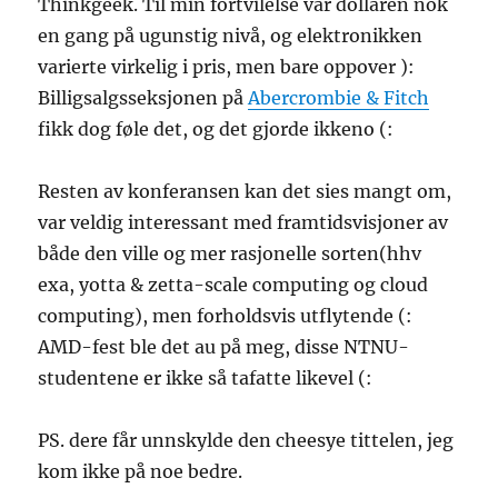
Thinkgeek. Til min fortvilelse var dollaren nok
en gang på ugunstig nivå, og elektronikken
varierte virkelig i pris, men bare oppover ):
Billigsalgsseksjonen på
Abercrombie & Fitch
fikk dog føle det, og det gjorde ikkeno (:
Resten av konferansen kan det sies mangt om,
var veldig interessant med framtidsvisjoner av
både den ville og mer rasjonelle sorten(hhv
exa, yotta & zetta-scale computing og cloud
computing), men forholdsvis utflytende (:
AMD-fest ble det au på meg, disse NTNU-
studentene er ikke så tafatte likevel (:
PS. dere får unnskylde den cheesye tittelen, jeg
kom ikke på noe bedre.