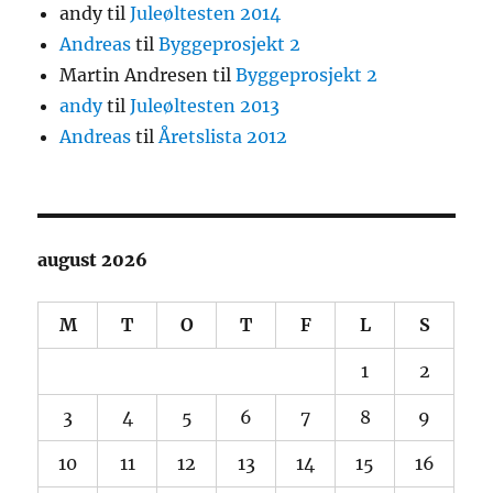
andy
til
Juleøltesten 2014
Andreas
til
Byggeprosjekt 2
Martin Andresen
til
Byggeprosjekt 2
andy
til
Juleøltesten 2013
Andreas
til
Åretslista 2012
august 2026
M
T
O
T
F
L
S
1
2
3
4
5
6
7
8
9
10
11
12
13
14
15
16