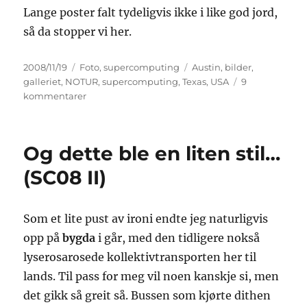
Lange poster falt tydeligvis ikke i like god jord,
så da stopper vi her.
Publisert
Kategorier
Stikkord
2008/11/19
Foto
,
supercomputing
Austin
,
bilder
,
galleriet
,
NOTUR
,
supercomputing
,
Texas
,
USA
9
til
kommentarer
SC08
take
III
Og dette ble en liten stil…
(SC08 II)
Som et lite pust av ironi endte jeg naturligvis
opp på
bygda
i går, med den tidligere nokså
lyserosarosede kollektivtransporten her til
lands. Til pass for meg vil noen kanskje si, men
det gikk så greit så. Bussen som kjørte dithen