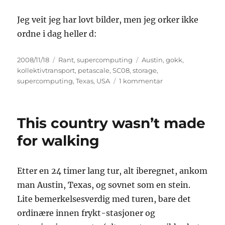
Jeg veit jeg har lovt bilder, men jeg orker ikke
ordne i dag heller d:
Publisert
Kategorier
Stikkord
2008/11/18
Rant
,
supercomputing
Austin
,
gokk
,
kollektivtransport
,
petascale
,
SC08
,
storage
,
til
supercomputing
,
Texas
,
USA
1 kommentar
Og
dette
ble
This country wasn’t made
en
liten
for walking
stil…
(SC08
II)
Etter en 24 timer lang tur, alt iberegnet, ankom
man Austin, Texas, og sovnet som en stein.
Lite bemerkelsesverdig med turen, bare det
ordinære innen frykt-stasjoner og