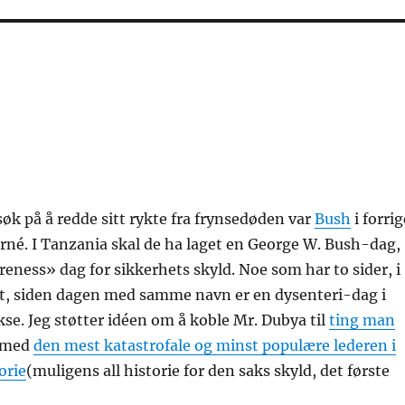
rsøk på å redde sitt rykte fra frynsedøden var
Bush
i forrig
rné. I Tanzania skal de ha laget en George W. Bush-dag,
eness» dag for sikkerhets skyld. Noe som har to sider, i
rt, siden dagen med samme navn er en dysenteri-dag i
kse. Jeg støtter idéen om å koble Mr. Dubya til
ting man
med
den mest katastrofale og minst populære lederen i
orie
(muligens all historie for den saks skyld, det første