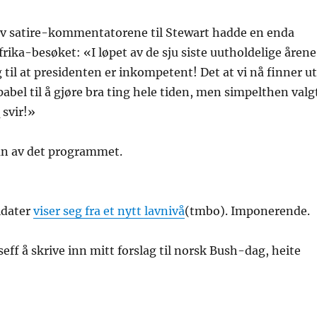
 av satire-kommentatorene til Stewart hadde en enda
frika-besøket: «I løpet av de sju siste uutholdelige årene
 til at presidenten er inkompetent! Det at vi nå finner ut
abel til å gjøre bra ting hele tiden, men simpelthen valg
 svir!»
fan av det programmet.
ldater
viser seg fra et nytt lavnivå
(tmbo). Imponerende.
eff å skrive inn mitt forslag til norsk Bush-dag, heite