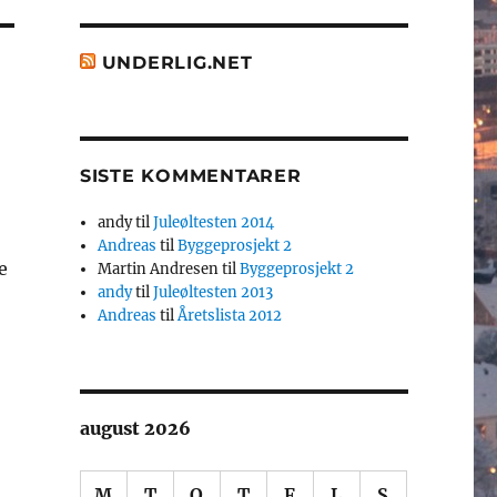
UNDERLIG.NET
SISTE KOMMENTARER
andy
til
Juleøltesten 2014
Andreas
til
Byggeprosjekt 2
e
Martin Andresen
til
Byggeprosjekt 2
andy
til
Juleøltesten 2013
Andreas
til
Åretslista 2012
august 2026
M
T
O
T
F
L
S