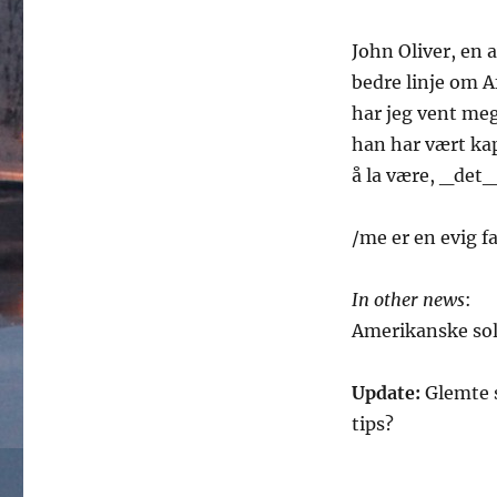
John Oliver, en
bedre linje om A
har jeg vent meg
han har vært kap
å la være, _det_
/me er en evig 
In other news
:
Amerikanske so
Update:
Glemte s
tips?