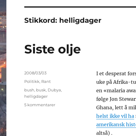
Stikkord:
helligdager
Siste olje
Publisert
2008/03/03
I et desperat fo
Kategorier
Politikk
,
Rant
uke på Afrika-tu
Stikkord
bush
,
busk
,
Dubya
,
en «malaria awar
helligdager
følge Jon Stewa
til
5 kommentarer
Ghana, lett å mi
Siste
helst ikke vil ha
olje
amerikansk hist
altså) .