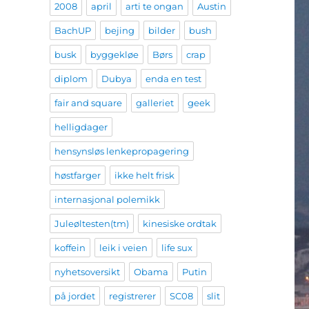
2008
april
arti te ongan
Austin
BachUP
bejing
bilder
bush
busk
byggekløe
Børs
crap
diplom
Dubya
enda en test
fair and square
galleriet
geek
helligdager
hensynsløs lenkepropagering
høstfarger
ikke helt frisk
internasjonal polemikk
Juleøltesten(tm)
kinesiske ordtak
koffein
leik i veien
life sux
nyhetsoversikt
Obama
Putin
på jordet
registrerer
SC08
slit