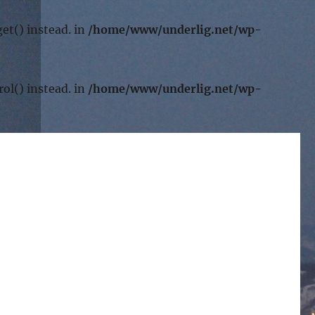
et() instead. in
/home/www/underlig.net/wp-
ol() instead. in
/home/www/underlig.net/wp-