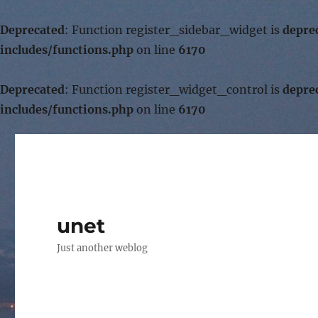
Deprecated
: Function register_sidebar_widget is
depre
includes/functions.php
on line
6170
Deprecated
: Function register_widget_control is
depre
includes/functions.php
on line
6170
unet
Just another weblog