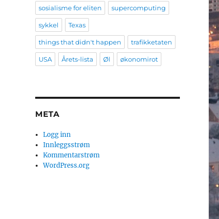
sosialisme for eliten
supercomputing
sykkel
Texas
things that didn't happen
trafikketaten
USA
Årets-lista
Øl
økonomirot
META
Logg inn
Innleggsstrøm
Kommentarstrøm
WordPress.org