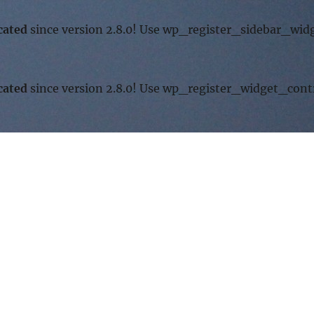
cated
since version 2.8.0! Use wp_register_sidebar_widg
cated
since version 2.8.0! Use wp_register_widget_contr