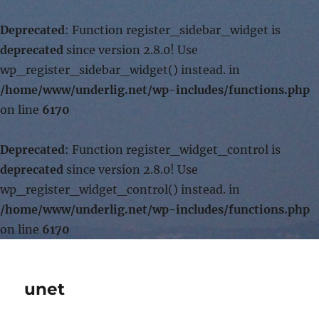
Deprecated
: Function register_sidebar_widget is
deprecated
since version 2.8.0! Use
wp_register_sidebar_widget() instead. in
/home/www/underlig.net/wp-includes/functions.php
on line
6170
Deprecated
: Function register_widget_control is
deprecated
since version 2.8.0! Use
wp_register_widget_control() instead. in
/home/www/underlig.net/wp-includes/functions.php
on line
6170
unet