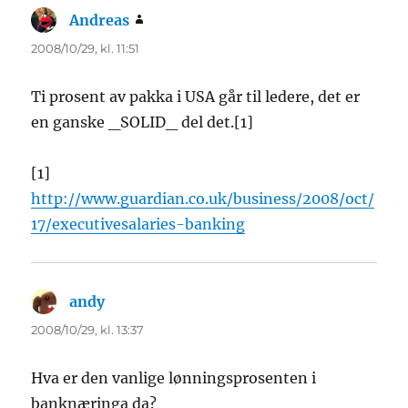
Andreas
sier:
2008/10/29, kl. 11:51
Ti prosent av pakka i USA går til ledere, det er
en ganske _SOLID_ del det.[1]
[1]
http://www.guardian.co.uk/business/2008/oct/
17/executivesalaries-banking
andy
sier:
2008/10/29, kl. 13:37
Hva er den vanlige lønningsprosenten i
banknæringa da?